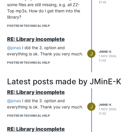
21:42
some files are still missing, e.g. all ZZ-
Top mp3s. How do I get them into the
library?
POSTED IN TECHNICAL HELP
RE: Library incomplete
@jonas
I did the 3. option and
JMINE-K
J
everything is ok. Thank you very much.
1 NOV 2024,
11:02
POSTED IN TECHNICAL HELP
Latest posts made by JMinE-K
RE: Library incomplete
@jonas
I did the 3. option and
JMINE-K
J
everything is ok. Thank you very much.
1 NOV 2024,
11:02
POSTED IN TECHNICAL HELP
RE: Library incomplete