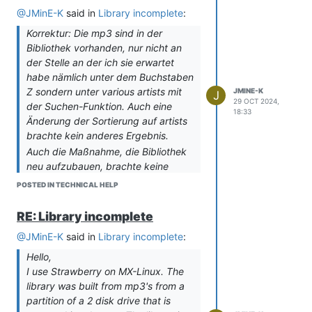
@JMinE-K
said in
Library incomplete
:
Korrektur: Die mp3 sind in der
Bibliothek vorhanden, nur nicht an
der Stelle an der ich sie erwartet
habe nämlich unter dem Buchstaben
Z sondern unter various artists mit
JMINE-K
J
29 OCT 2024,
der Suchen-Funktion. Auch eine
18:33
Änderung der Sortierung auf artists
brachte kein anderes Ergebnis.
Auch die Maßnahme, die Bibliothek
neu aufzubauen, brachte keine
Änderung.
POSTED IN TECHNICAL HELP
Wie kann ich erreichen das die
mp3s unter den jeweiligen
RE: Library incomplete
Buchstaben in der Bibliothek gelistet
@JMinE-K
said in
Library incomplete
:
werden?
Hello,
Correction: The mp3s are available in
I use Strawberry on MX-Linux. The
the library, but not in the place where I
library was built from mp3's from a
expected them, namely under the letter
partition of a 2 disk drive that is
Z, but under various artists with the