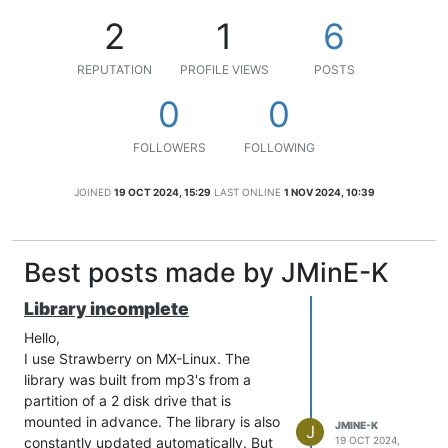
2
1
6
REPUTATION
PROFILE VIEWS
POSTS
0
0
FOLLOWERS
FOLLOWING
JOINED
19 OCT 2024, 15:29
LAST ONLINE
1 NOV 2024, 10:39
Best posts made by JMinE-K
Library incomplete
Hello,
I use Strawberry on MX-Linux. The
library was built from mp3's from a
partition of a 2 disk drive that is
mounted in advance. The library is also
JMINE-K
J
constantly updated automatically. But
19 OCT 2024,