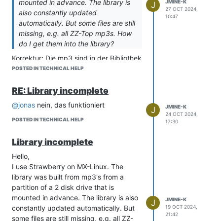
mounted in advance. The library is
JMINE-K
J
search function. Even changing the
27 OCT 2024,
also constantly updated
sorting to artists did not change the
10:47
automatically. But some files are still
result.
missing, e.g. all ZZ-Top mp3s. How
Even rebuilding the library did not
do I get them into the library?
change anything.
How can I ensure that the mp3s are
Korrektur: Die mp3 sind in der Bibliothek
listed under the respective letters in the
vorhanden, nur nicht an der Stelle an
POSTED IN TECHNICAL HELP
library?
der ich sie erwartet habe nämlich unter
dem Buchstaben Z sondern unter
RE: Library incomplete
various artists mit der Suchen-Funktion.
@jonas
nein, das funktioniert
JMINE-K
J
Auch eine Änderung der Sortierung auf
24 OCT 2024,
artists brachte kein anderes Ergebnis.
POSTED IN TECHNICAL HELP
17:30
Auch die Maßnahme, die Bibliothek neu
Library incomplete
aufzubauen, brachte keine Änderung.
Wie kann ich erreichen das die mp3s
Hello,
unter den jeweiligen Buchstaben in der
I use Strawberry on MX-Linux. The
Bibliothek gelistet werden?
library was built from mp3's from a
partition of a 2 disk drive that is
mounted in advance. The library is also
JMINE-K
J
constantly updated automatically. But
19 OCT 2024,
21:42
some files are still missing, e.g. all ZZ-