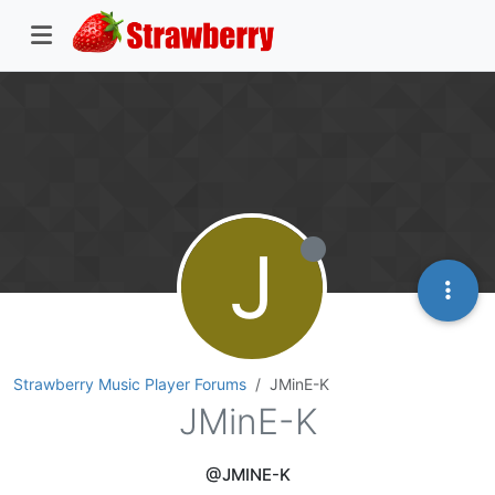
J
Strawberry Music Player Forums
JMinE-K
JMinE-K
@JMINE-K